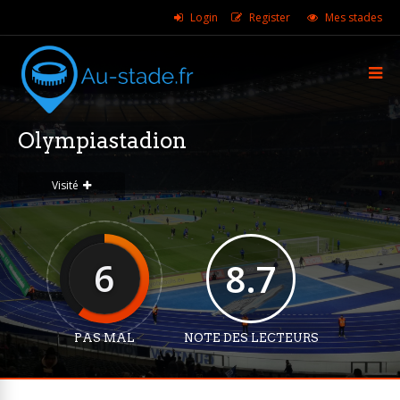
Login
Register
Mes stades
Olympiastadion
Visité
6
8.7
PAS MAL
NOTE DES LECTEURS