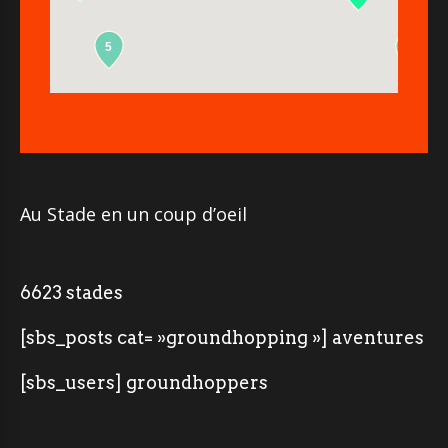
5
2
Au Stade en un coup d’oeil
6623 stades
[sbs_posts cat= »groundhopping »] aventures
[sbs_users] groundhoppers