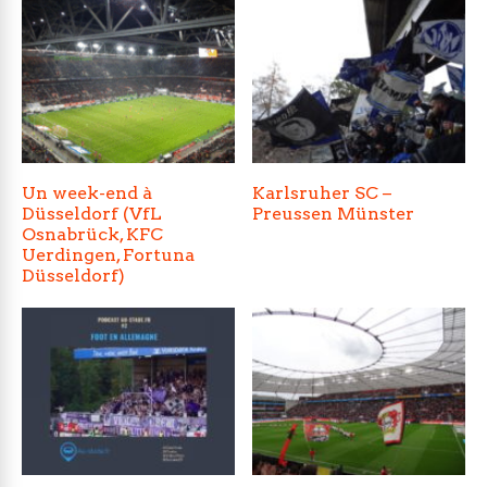
Un week-end à
Karlsruher SC –
Düsseldorf (VfL
Preussen Münster
Osnabrück, KFC
Uerdingen, Fortuna
Düsseldorf)