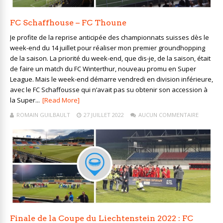
FC Schaffhouse – FC Thoune
Je profite de la reprise anticipée des championnats suisses dès le
week-end du 14 juillet pour réaliser mon premier groundhopping
de la saison. La priorité du week-end, que dis-je, de la saison, était
de faire un match du FC Winterthur, nouveau promu en Super
League. Mais le week-end démarre vendredi en division inférieure,
avec le FC Schaffousse qui n’avait pas su obtenir son accession à
la Super...
[Read More]
ROMAIN GUILBAULT
27 JUILLET 2022
AUCUN COMMENTAIRE
Finale de la Coupe du Liechtenstein 2022 : FC