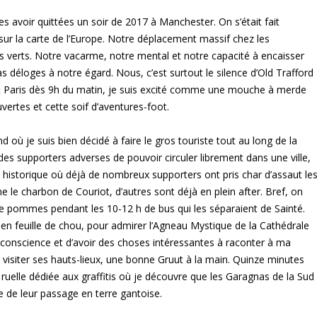
es avoir quittées un soir de 2017 à Manchester. On s’était fait
 sur la carte de l’Europe. Notre déplacement massif chez les
s verts. Notre vacarme, notre mental et notre capacité à encaisser
s déloges à notre égard. Nous, c’est surtout le silence d’Old Trafford
tant Paris dès 9h du matin, je suis excité comme une mouche à merde
vertes et cette soif d’aventures-foot.
d où je suis bien décidé à faire le gros touriste tout au long de la
r des supporters adverses de pouvoir circuler librement dans une ville,
ntre historique où déjà de nombreux supporters ont pris char d’assaut le
le charbon de Couriot, d’autres sont déjà en plein after. Bref, on
de pommes pendant les 10-12 h de bus qui les séparaient de Sainté.
s en feuille de chou, pour admirer l’Agneau Mystique de la Cathédrale
conscience et d’avoir des choses intéressantes à raconter à ma
 de visiter ses hauts-lieux, une bonne Gruut à la main. Quinze minutes
e ruelle dédiée aux graffitis où je découvre que les Garagnas de la Sud
ce de leur passage en terre gantoise.