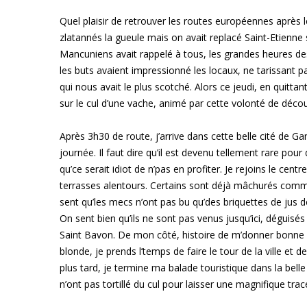
Quel plaisir de retrouver les routes européennes après l
zlatannés la gueule mais on avait replacé Saint-Etienne
Mancuniens avait rappelé à tous, les grandes heures de
les buts avaient impressionné les locaux, ne tarissant pa
qui nous avait le plus scotché. Alors ce jeudi, en quit
sur le cul d’une vache, animé par cette volonté de décou
Après 3h30 de route, j’arrive dans cette belle cité de Gan
journée. Il faut dire qu’il est devenu tellement rare pou
qu’ce serait idiot de n’pas en profiter. Je rejoins le ce
terrasses alentours. Certains sont déjà mâchurés comme 
sent qu’les mecs n’ont pas bu qu’des briquettes de jus 
On sent bien qu’ils ne sont pas venus jusqu’ici, déguisé
Saint Bavon. De mon côté, histoire de m’donner bonne 
blonde, je prends l’temps de faire le tour de la ville et
plus tard, je termine ma balade touristique dans la bell
n’ont pas tortillé du cul pour laisser une magnifique tra