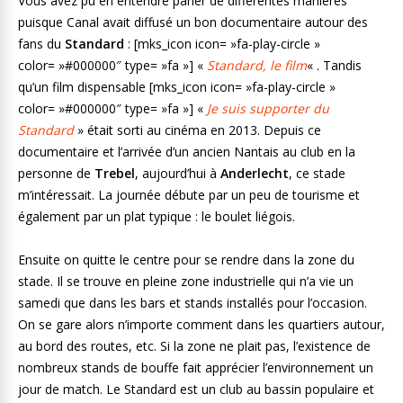
Vous avez pu en entendre parler de différentes manières
puisque Canal avait diffusé un bon documentaire autour des
fans du
Standard
: [mks_icon icon= »fa-play-circle »
color= »#000000″ type= »fa »] «
Standard, le film
« . Tandis
qu’un film dispensable [mks_icon icon= »fa-play-circle »
color= »#000000″ type= »fa »] «
Je suis supporter du
Standard
» était sorti au cinéma en 2013. Depuis ce
documentaire et l’arrivée d’un ancien Nantais au club en la
personne de
Trebel
, aujourd’hui à
Anderlecht
, ce stade
m’intéressait. La journée débute par un peu de tourisme et
également par un plat typique : le boulet liégois.
Ensuite on quitte le centre pour se rendre dans la zone du
stade. Il se trouve en pleine zone industrielle qui n’a vie un
samedi que dans les bars et stands installés pour l’occasion.
On se gare alors n’importe comment dans les quartiers autour,
au bord des routes, etc. Si la zone ne plait pas, l’existence de
nombreux stands de bouffe fait apprécier l’environnement un
jour de match. Le Standard est un club au bassin populaire et