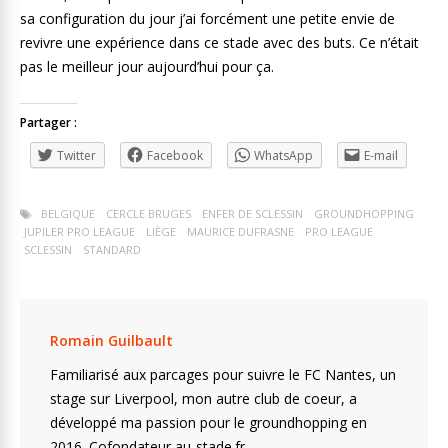
sa configuration du jour j’ai forcément une petite envie de
revivre une expérience dans ce stade avec des buts. Ce n’était
pas le meilleur jour aujourd’hui pour ça.
Partager :
Twitter
Facebook
WhatsApp
E-mail
BELGIQUE
CERCLE BRUGES
ENFER DE SCLESSIN
GROUNDHOPPING
JUPILER PRO LEAGUE
LIÈGE
MAURICE DUFRASNE
PRO LEAGUE
SCLESSIN
STANDARD
Romain Guilbault
Familiarisé aux parcages pour suivre le FC Nantes, un
stage sur Liverpool, mon autre club de coeur, a
développé ma passion pour le groundhopping en
2016. Cofondateur au-stade.fr.