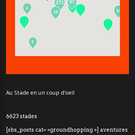
37
271
2
13
12
5
2
Au Stade en un coup d’oeil
6623 stades
[sbs_posts cat= »groundhopping »] aventures