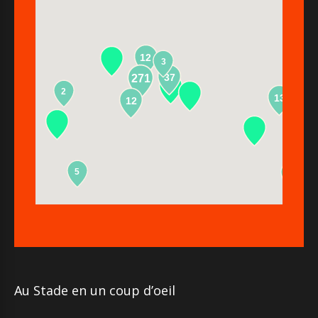
12
3
37
271
2
13
12
5
2
Au Stade en un coup d’oeil