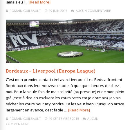
jamais eu l...
[Read More]
ROMAIN GUILBAULT
19 JUIN 2016
AUCUN COMMENTAIRE
Bordeaux – Liverpool (Europa League)
C’est mon premier contact réel avec Liverpool. Les Reds affrontent
Bordeaux dans leur nouveau stade, à quelques heures de chez
moi. Pour la seule fois de ma scolarité (ou presque) et de mon plein
gré (c’est à dire en excluant les cours ratés car je dormais), je vais
sécher les cours pour m’y rendre. Ça les vaut bien. Puisqu’on arrive
largement en avance, c’est facile ...
[Read More]
ROMAIN GUILBAULT
19 SEPTEMBRE 2015
AUCUN
COMMENTAIRE