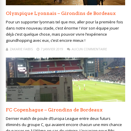
Olympique Lyonnais – Girondins de Bordeaux
Pour un supporter lyonnais tel que moi, aller pour la première fois
dans notre nouveau stade, c’est énorme ! Voir son équipe jouer
déjà c’est quelque chose, mais pouvoir vivre l’expérience
goundhopping avec eux, c’est encore mieux !
ZAKARIE FAIBIS
7 JANVIER 2019
AUCUN COMMENTAIRE
FC Copenhague – Girondins de Bordeaux
Dernier match de poule d’Europa League entre deux futurs
éliminés du groupe C, qui avaient encore chacun une mini chance
de passer en 1/16ème en cas de victoire. L’occasion pour Bibi –