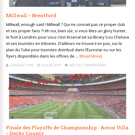
Millwall – Brentford
Millwall, enough said ! Millwall ? Qui ne connait pas ce proper club
et ses proper fans ?! Ah oui, bien sûr, si vous êtes un glory hunter,
le foot à Londres pour vous c’est Arsenal (et sa library !) ou Chelsea
et ses touristes en tribunes. D’ailleurs ne trouve-t-on pas, sur le
plan du Tube pour touristes distribué dans l’Eurostar ou sur les
flyers disponibles dans les offices de ...
[Read More]
LA RÉDACTION
26 JUIN 2019
AUCUN COMMENTAIRE
Finale des Playoffs de Championship : Aston Villa
– Derby County