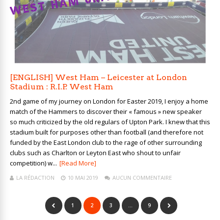
[ENGLISH] West Ham – Leicester at London
Stadium : R.I.P. West Ham
2nd game of my journey on London for Easter 2019, I enjoy a home
match of the Hammers to discover their « famous » new speaker
so much criticized by the old regulars of Upton Park. I knew that this
stadium built for purposes other than football (and therefore not
funded by the East London club to the rage of other surrounding
clubs such as Charlton or Leyton East who shout to unfair
competition) w...
[Read More]
LA RÉDACTION
10 MAI 2019
AUCUN COMMENTAIRE
1
2
3
…
9