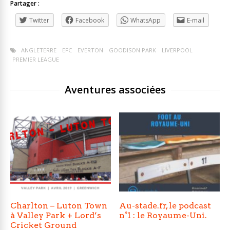
Partager :
Twitter
Facebook
WhatsApp
E-mail
ANGLETERRE
EFC
EVERTON
GOODISON PARK
LIVERPOOL
PREMIER LEAGUE
Aventures associées
Charlton – Luton Town
Au-stade.fr, le podcast
à Valley Park + Lord’s
n°1 : le Royaume-Uni.
Cricket Ground