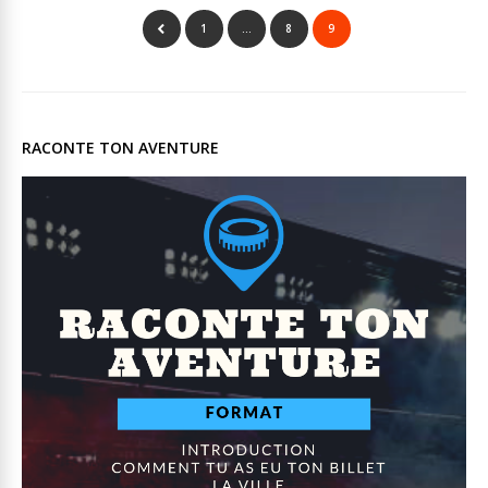
1
…
8
9
RACONTE TON AVENTURE