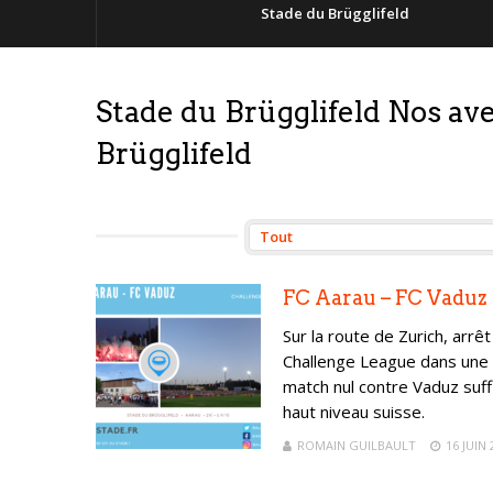
Stade du Brügglifeld
Stade du Brügglifeld Nos a
Brügglifeld
FC Aarau – FC Vaduz
Sur la route de Zurich, arrê
Challenge League dans une 
match nul contre Vaduz suff
haut niveau suisse.
ROMAIN GUILBAULT
16 JUIN 