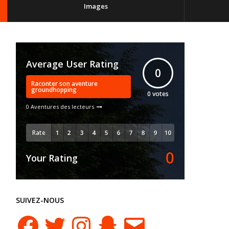
Images
Average User Rating
0
Raconter son aventure
groundhopping
0
votes
0 Aventures des lecteurs
Rate
0
Your Rating
SUIVEZ-NOUS
Facebook
Twitter
Instagram
Snapchat
E-
mail