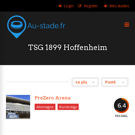
Login
Register
Mes stades
TSG 1899 Hoffenheim
PreZero Arena
6.4
Allemagne
Bundesliga
PAS MAL