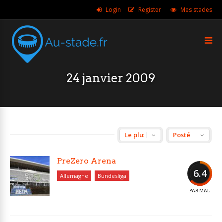
Login
Register
Mes stades
24 janvier 2009
PreZero Arena
6.4
Allemagne
Bundesliga
PAS MAL