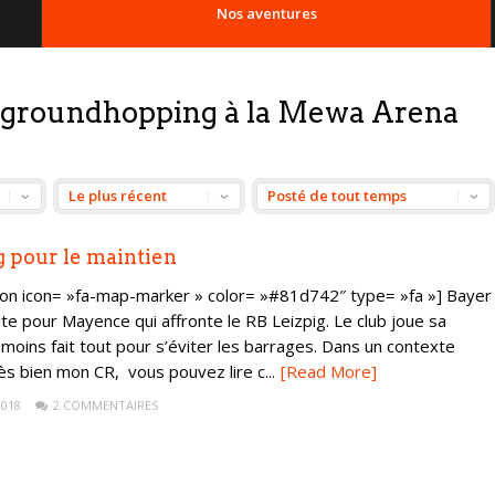
Nos aventures
groundhopping à la Mewa Arena
 pour le maintien
con icon= »fa-map-marker » color= »#81d742″ type= »fa »] Bayer
te pour Mayence qui affronte le RB Leizpig. Le club joue sa
 moins fait tout pour s’éviter les barrages. Dans un contexte
ès bien mon CR, vous pouvez lire c...
[Read More]
2018
2 COMMENTAIRES