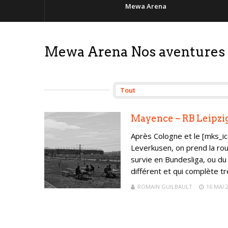
Mewa Arena
Mewa Arena Nos aventures 
Mayence – RB Leipzig
Après Cologne et le [mks_i
Leverkusen, on prend la rou
survie en Bundesliga, ou du
différent et qui complète tr
ROMAIN GUILBAULT
16 MAI 