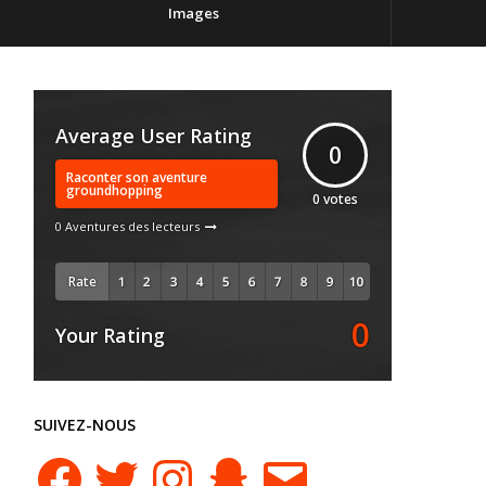
Images
Average User Rating
0
Raconter son aventure
groundhopping
0
votes
0 Aventures des lecteurs
Rate
0
Your Rating
SUIVEZ-NOUS
Facebook
Twitter
Instagram
Snapchat
E-
mail