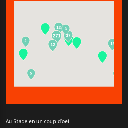
12
3
37
271
2
13
12
5
2
Au Stade en un coup d’oeil