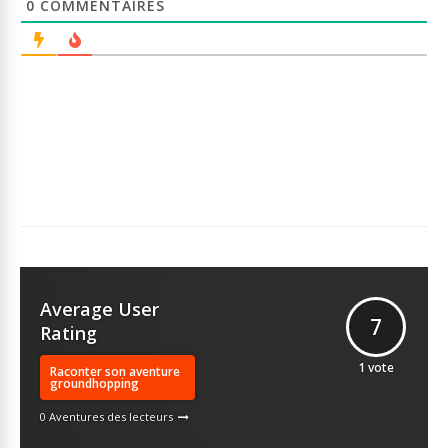
0
COMMENTAIRES
Average User
7
Rating
1
vote
Raconter son aventure
groundhopping
0 Aventures des lecteurs