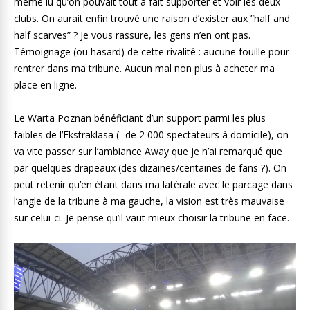
même lu qu’on pouvait tout à fait supporter et voir les deux
clubs. On aurait enfin trouvé une raison d’exister aux ”half and
half scarves” ? Je vous rassure, les gens n’en ont pas.
Témoignage (ou hasard) de cette rivalité : aucune fouille pour
rentrer dans ma tribune. Aucun mal non plus à acheter ma
place en ligne.
Le Warta Poznan bénéficiant d’un support parmi les plus
faibles de l’Ekstraklasa (- de 2 000 spectateurs à domicile), on
va vite passer sur l’ambiance Away que je n’ai remarqué que
par quelques drapeaux (des dizaines/centaines de fans ?). On
peut retenir qu’en étant dans ma latérale avec le parcage dans
l’angle de la tribune à ma gauche, la vision est très mauvaise
sur celui-ci. Je pense qu’il vaut mieux choisir la tribune en face.