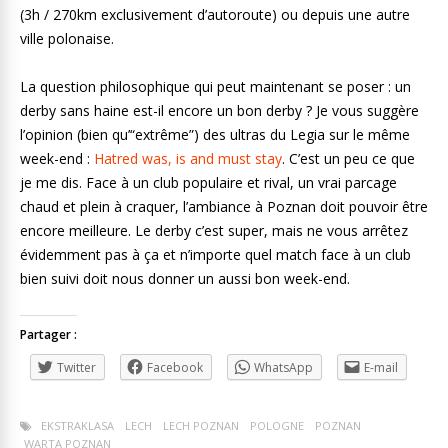
(3h / 270km exclusivement d’autoroute) ou depuis une autre
ville polonaise.
La question philosophique qui peut maintenant se poser : un
derby sans haine est-il encore un bon derby ? Je vous suggère
l’opinion (bien qu’“extrême”) des ultras du Legia sur le même
week-end :
Hatred was, is and must stay
. C’est un peu ce que
je me dis. Face à un club populaire et rival, un vrai parcage
chaud et plein à craquer, l’ambiance à Poznan doit pouvoir être
encore meilleure. Le derby c’est super, mais ne vous arrêtez
évidemment pas à ça et n’importe quel match face à un club
bien suivi doit nous donner un aussi bon week-end.
Partager :
Twitter
Facebook
WhatsApp
E-mail
EKSTRAKLASA
LECH
LECH POZNAN
POLOGNE
POZNAN
WARTA POZNAN