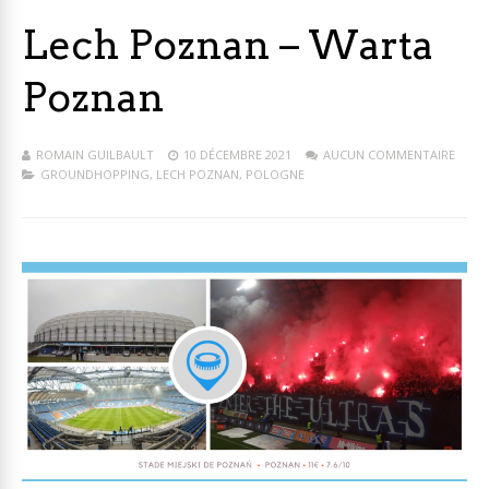
Lech Poznan – Warta
Poznan
ROMAIN GUILBAULT
10 DÉCEMBRE 2021
AUCUN COMMENTAIRE
GROUNDHOPPING
,
LECH POZNAN
,
POLOGNE