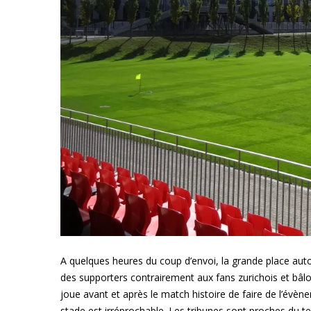
A quelques heures du coup d’envoi, la grande place aut
des supporters contrairement aux fans zurichois et bâl
joue avant et après le match histoire de faire de l’évène
stade est irréprochable. Les tribunes sont proches du terr