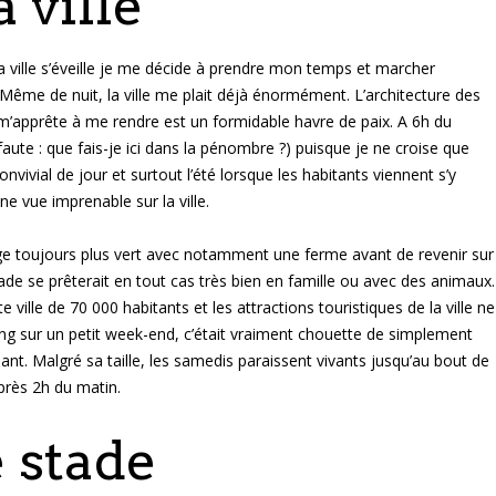
a ville
la ville s’éveille je me décide à prendre mon temps et marcher
 Même de nuit, la ville me plait déjà énormément. L’architecture des
je m’apprête à me rendre est un formidable havre de paix. A 6h du
aute : que fais-je ici dans la pénombre ?) puisque je ne croise que
vivial de jour et surtout l’été lorsque les habitants viennent s’y
e vue imprenable sur la ville.
ge toujours plus vert avec notamment une ferme avant de revenir sur
de se prêterait en tout cas très bien en famille ou avec des animaux.
te ville de 70 000 habitants et les attractions touristiques de la ville ne
 sur un petit week-end, c’était vraiment chouette de simplement
ant. Malgré sa taille, les samedis paraissent vivants jusqu’au bout de
après 2h du matin.
 stade