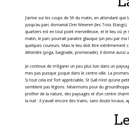
L
J’arrive sur les coups de 5h du matin, en attendant que 
jusqu’au parc domanial Drei Weieren (les Trois Etangs).
quartiers est en tout point merveilleuse, et le lieu où 
matin, le parc pourrait paraitre glauque (un peu par ma f
quelques coureurs. Mais le lieu doit être extrêmement con
détendre (yoga, baignade, promenade). Il donne aussi un
Je continue de m’égarer un peu plus loin dans un paysa
mes pas puisque jusque dans le centre-ville. La promena
Si tout cela est fort appréciable, St Gall n’est qu’une peti
semblent pas légions. Néanmoins pour du groundhopping
profiter de la nature, des paysages et d’un centre charm
la nuit : il y’avait encore des trains, sans doute locaux, 
Le