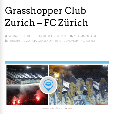
Grasshopper Club
Zurich – FC Zürich
ROMAIN GUILBAULT
28 OCTOBRE 2021
1 COMMENTAIRE
EUROPE
,
FC ZÜRICH
,
GRASSHOPPER
,
GROUNDHOPPING
,
SUISSE