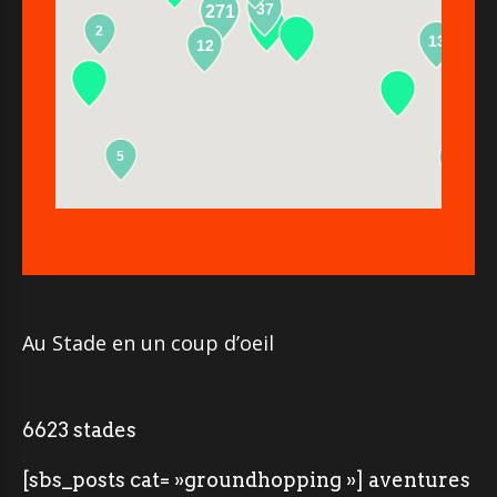
37
271
2
13
12
5
2
Au Stade en un coup d’oeil
6623 stades
[sbs_posts cat= »groundhopping »] aventures