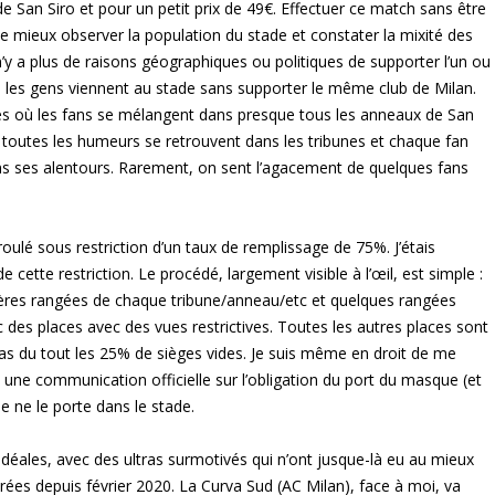
 San Siro et pour un petit prix de 49€. Effectuer ce match sans être
 mieux observer la population du stade et constater la mixité des
 n’y a plus de raisons géographiques ou politiques de supporter l’un ou
s, les gens viennent au stade sans supporter le même club de Milan.
unes où les fans se mélangent dans presque tous les anneaux de San
, toutes les humeurs se retrouvent dans les tribunes et chaque fan
ns ses alentours. Rarement, on sent l’agacement de quelques fans
roulé sous restriction d’un taux de remplissage de 75%. J’étais
ette restriction. Le procédé, largement visible à l’œil, est simple :
ères rangées de chaque tribune/anneau/etc et quelques rangées
 des places avec des vues restrictives. Toutes les autres places sont
as du tout les 25% de sièges vides. Je suis même en droit de me
une communication officielle sur l’obligation du port du masque (et
ne ne le porte dans le stade.
idéales, avec des ultras surmotivés qui n’ont jusque-là eu au mieux
rées depuis février 2020. La Curva Sud (AC Milan), face à moi, va