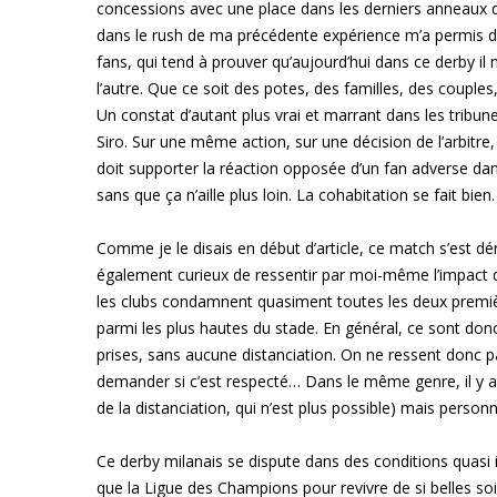
concessions avec une place dans les derniers anneaux de
dans le rush de ma précédente expérience m’a permis de
fans, qui tend à prouver qu’aujourd’hui dans ce derby il
l’autre. Que ce soit des potes, des familles, des couple
Un constat d’autant plus vrai et marrant dans les trib
Siro. Sur une même action, sur une décision de l’arbitre
doit supporter la réaction opposée d’un fan adverse da
sans que ça n’aille plus loin. La cohabitation se fait bien.
Comme je le disais en début d’article, ce match s’est dé
également curieux de ressentir par moi-même l’impact de c
les clubs condamnent quasiment toutes les deux premi
parmi les plus hautes du stade. En général, ce sont donc
prises, sans aucune distanciation. On ne ressent donc p
demander si c’est respecté… Dans le même genre, il y a 
de la distanciation, qui n’est plus possible) mais person
Ce derby milanais se dispute dans des conditions quasi 
que la Ligue des Champions pour revivre de si belles soi