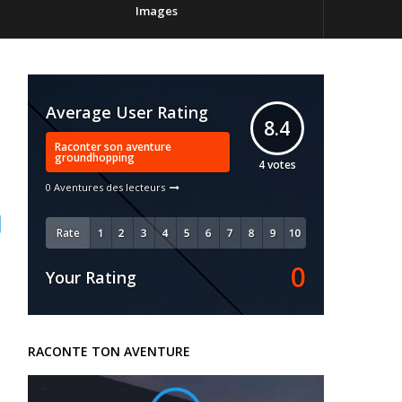
Images
Average User Rating
8.4
Raconter son aventure
groundhopping
4
votes
0 Aventures des lecteurs
Rate
0
Your Rating
RACONTE TON AVENTURE