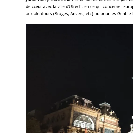
de cœur avec la ville d’Utrecht en ce qui concerne l’Euro
aux alentours (Bruges, Anvers, etc) ou pour les Gentse F