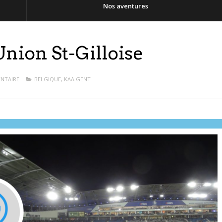
Nos aventures
nion St-Gilloise
NTAIRE
BELGIQUE
,
KAA GENT