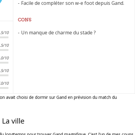
Facile de compléter son w-e foot depuis Gand.
CONS
Un manque de charme du stade ?
.5/10
.5/10
.0/10
.5/10
.0/10
qu’on avait choisi de dormir sur Gand en prévision du match du
La ville
as fallu longtemps pour trouver Gand magnifique. C’est l’un de mes coups