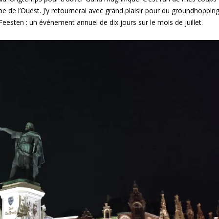
pe de l’Ouest. J’y retournerai avec grand plaisir pour du groundhoppin
eesten : un événement annuel de dix jours sur le mois de juillet.