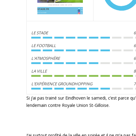
LE STADE
6
LE FOOTBALL
6
L'ATMOSPHÈRE
6
LA VILLE
8
L'EXPÉRIENCE GROUNDHOPPING
7
Si j’ai pas trainé sur Eindhoven le samedi, c’est parce 
lendemain contre Royale Union St-Gilloise.
J’ai surtout profité de la ville en soirée et il ne m’a p