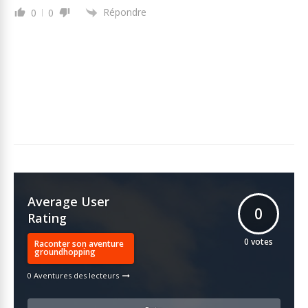
Répondre
0
0
Average User
0
Rating
0
votes
Raconter son aventure
groundhopping
0 Aventures des lecteurs