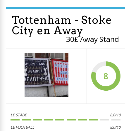
Tottenham - Stoke
City en Away
30£ Away Stand
8
LE STADE
8.0/10
LE FOOTBALL
8.0/10