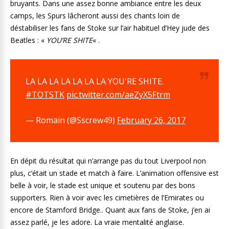
bruyants. Dans une assez bonne ambiance entre les deux
camps, les Spurs lâcheront aussi des chants loin de
déstabiliser les fans de Stoke sur l’air habituel d’Hey jude des
Beatles : «
YOU’RE SHITE
« .
LA LA LA LA LA LA LA YOU'RE SHITE.
#TOTSTK
pic.twitter.com/aeZyX5Ftrm
— Romain (@Sscrew49)
February 26, 2017
En dépit du résultat qui n’arrange pas du tout Liverpool non
plus, c’était un stade et match à faire. L’animation offensive est
belle à voir, le stade est unique et soutenu par des bons
supporters. Rien à voir avec les cimetières de l’Emirates ou
encore de Stamford Bridge.. Quant aux fans de Stoke, j’en ai
assez parlé, je les adore. La vraie mentalité anglaise.