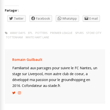
Partager :
Twitter
Facebook
WhatsApp
E-mail
AWAY DAYS
EPL
POTTERS
PREMIER LEAGUE
SPURS
STOKE CITY
TOTTENHAM
WHITE HART LANE
Romain Guilbault
Familiarisé aux parcages pour suivre le FC Nantes, un
stage sur Liverpool, mon autre club de coeur, a
développé ma passion pour le groundhopping en
2016. Cofondateur au-stade.fr.