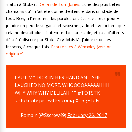
match à Stoke) :
Delilah de Tom Jones
. L’une des plus belles
chansons qu’il m’ait été donné d’entendre dans un stade de
foot. Bon, à l’ancienne, les paroles ont été revisitées pour y
joindre un peu de vulgarité et sexisme. J’admets volontiers que
cela ne devrait plus s’entendre dans un stade, et ça a d’ailleurs
déjà été discuté par Stoke City. Mais là, j’aime trop. Les
frissons, à chaque fois.
Ecoutez-les à Wembley (version
originale)
.
I PUT MY DICK IN HER HAND AND SHE
LAUGHED NO MORE. WHOOOOAAAAAHHH.
WHY WHY WHY DELILAH. 🎼
#TOTSTK
#stokecity
pic.twitter.com/pXT5gFToFi
— Romain (@Sscrew49)
February 26, 2017