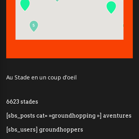
5
2
Au Stade en un coup d’oeil
6623 stades
[sbs_posts cat= »groundhopping »] aventures
[sbs_users] groundhoppers