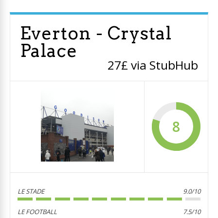
Everton - Crystal
Palace
27£ via StubHub
8
LE STADE
9.0/10
LE FOOTBALL
7.5/10