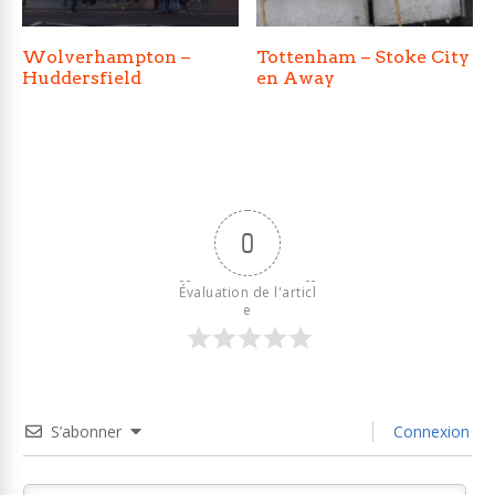
Wolverhampton –
Tottenham – Stoke City
Huddersfield
en Away
0
Évaluation de l'articl
e
S’abonner
Connexion