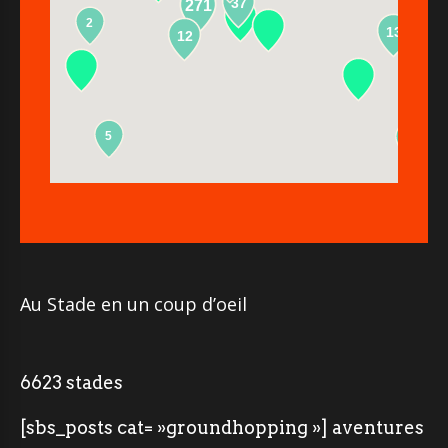
37
271
2
13
12
5
2
Au Stade en un coup d’oeil
6623 stades
[sbs_posts cat= »groundhopping »] aventures