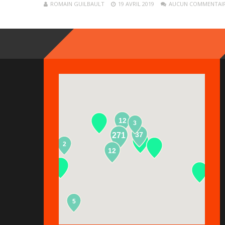
ROMAIN GUILBAULT
19 AVRIL 2019
AUCUN COMMENTAI
12
3
37
271
2
13
12
5