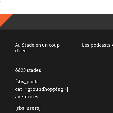
RE
Au Stade en un coup
Les podcasts 
d’oeil
6623 stades
[sbs_posts
cat= »groundhopping »]
aventures
[sbs_users]