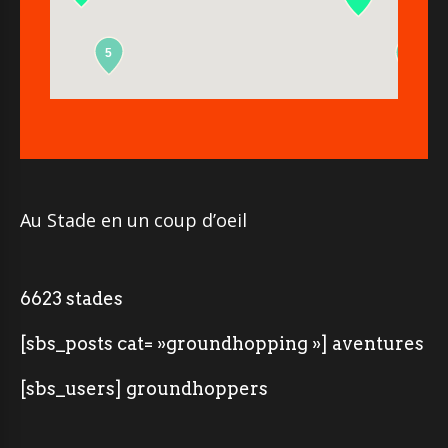
5
2
Au Stade en un coup d’oeil
6623 stades
[sbs_posts cat= »groundhopping »] aventures
[sbs_users] groundhoppers