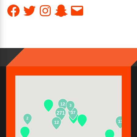
Facebook
Twitter
Instagram
Snapchat
E-
mail
12
3
37
271
2
13
12