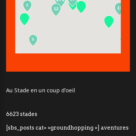
2
13
12
5
2
Au Stade en un coup d’oeil
6623 stades
[sbs_posts cat= »groundhopping »] aventures