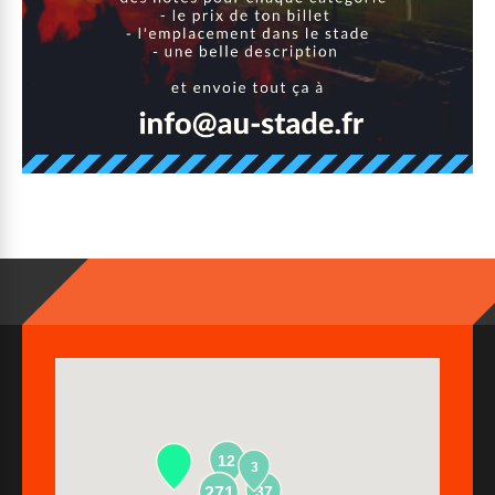
12
3
37
271