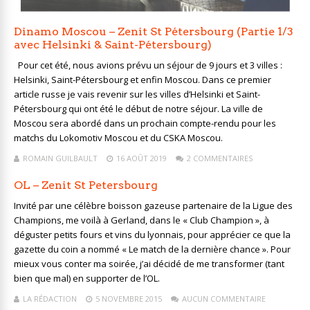
Dinamo Moscou – Zenit St Pétersbourg (Partie 1/3
avec Helsinki & Saint-Pétersbourg)
Pour cet été, nous avions prévu un séjour de 9 jours et 3 villes :
Helsinki, Saint-Pétersbourg et enfin Moscou. Dans ce premier
article russe je vais revenir sur les villes d’Helsinki et Saint-
Pétersbourg qui ont été le début de notre séjour. La ville de
Moscou sera abordé dans un prochain compte-rendu pour les
matchs du Lokomotiv Moscou et du CSKA Moscou.
ROMAIN GUILBAULT
16 AOÛT 2019
2 COMMENTAIRES
OL – Zenit St Petersbourg
Invité par une célèbre boisson gazeuse partenaire de la Ligue des
Champions, me voilà à Gerland, dans le « Club Champion », à
déguster petits fours et vins du lyonnais, pour apprécier ce que la
gazette du coin a nommé « Le match de la dernière chance ». Pour
mieux vous conter ma soirée, j’ai décidé de me transformer (tant
bien que mal) en supporter de l’OL.
LA RÉDACTION
5 NOVEMBRE 2015
AUCUN COMMENTAIRE