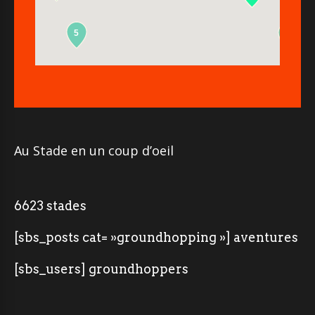
5
2
Au Stade en un coup d’oeil
6623 stades
[sbs_posts cat= »groundhopping »] aventures
[sbs_users] groundhoppers