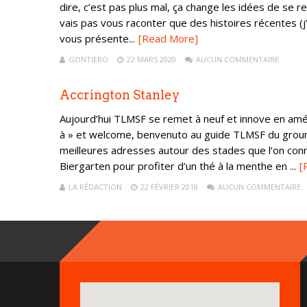
dire, c’est pas plus mal, ça change les idées de se 
vais pas vous raconter que des histoires récentes (j’
vous présente...
[Read More]
GONTIERO
22 MARS 2020
AUCUN COMMENTAIRE
Accrington Stanley
Aujourd’hui TLMSF se remet à neuf et innove en amé
à » et welcome, benvenuto au guide TLMSF du groun
meilleures adresses autour des stades que l’on conna
Biergarten pour profiter d’un thé à la menthe en ...
[
LA RÉDACTION
22 FÉVRIER 2018
AUCUN COMMENTAIRE