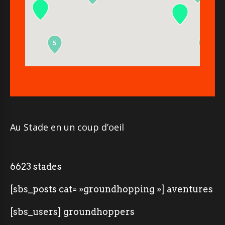
5
2
Au Stade en un coup d’oeil
6623 stades
[sbs_posts cat= »groundhopping »] aventures
[sbs_users] groundhoppers