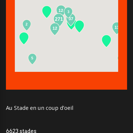
12
3
37
271
2
13
12
5
2
Au Stade en un coup d’oeil
6623 stades