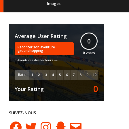
Images
Average User Rating
0
Raconter son aventure
groundhopping
0
votes
0 Aventures des lecteurs
Rate
0
Your Rating
SUIVEZ-NOUS
Facebook
Twitter
Instagram
Snapchat
E-
mail