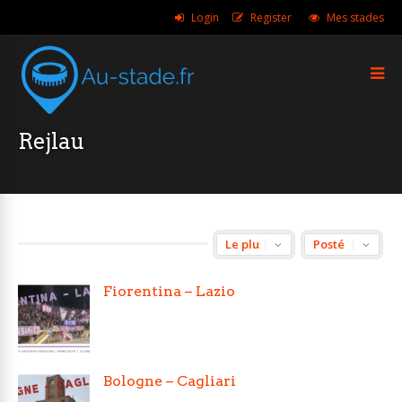
Login
Register
Mes stades
Rejlau
Fiorentina – Lazio
Bologne – Cagliari