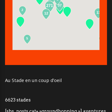
37
271
2
13
12
5
2
Au Stade en un coup d’oeil
6623 stades
[sbs_posts cat= »groundhopping »] aventures