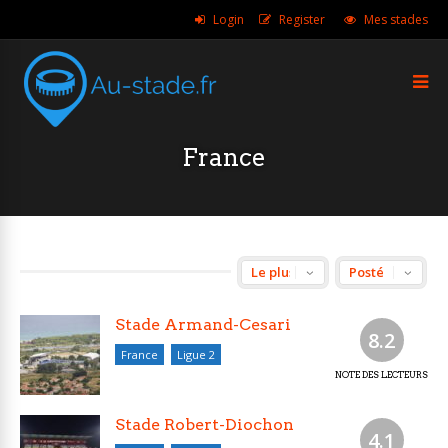
Login
Register
Mes stades
France
Stade Armand-Cesari
8.2
France
Ligue 2
NOTE DES LECTEURS
Stade Robert-Diochon
4.1