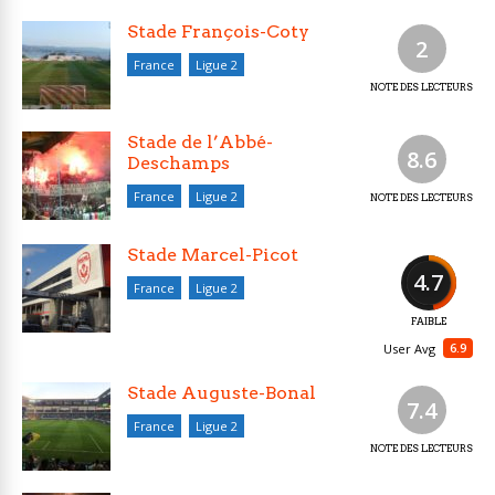
Stade François-Coty
2
France
Ligue 2
NOTE DES LECTEURS
Stade de l’Abbé-
8.6
Deschamps
France
Ligue 2
NOTE DES LECTEURS
Stade Marcel-Picot
4.7
France
Ligue 2
FAIBLE
6.9
User Avg
Stade Auguste-Bonal
7.4
France
Ligue 2
NOTE DES LECTEURS