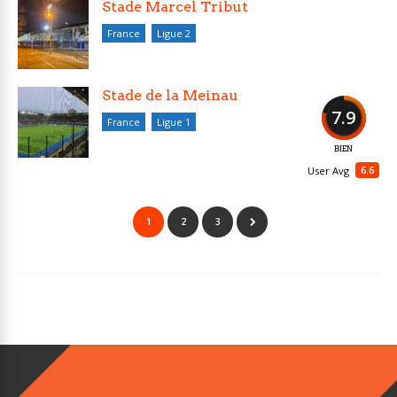
Stade Marcel Tribut
France
Ligue 2
Stade de la Meinau
7.9
France
Ligue 1
BIEN
6.6
User Avg
1
2
3