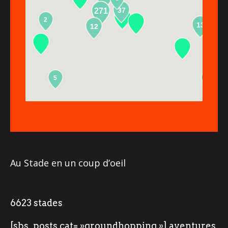
37
271
2
13
12
5
2
Au Stade en un coup d’oeil
6623 stades
[sbs_posts cat= »groundhopping »] aventures