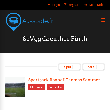
Login
Register
Mes stades
SpVgg Greuther Fürth
Sportpark Ronhof Thomas Sommer
Allemagne
Bundesliga