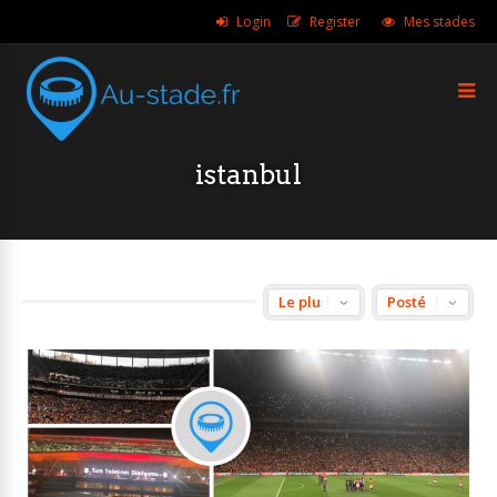
Login
Register
Mes stades
istanbul