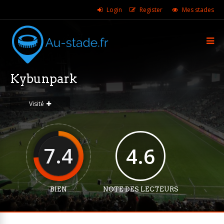
Login
Register
Mes stades
Kybunpark
Visité
7.4
4.6
BIEN
NOTE DES LECTEURS