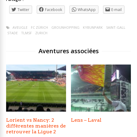
Twitter
Facebook
WhatsApp
E-mail
AVEUGLE
FC ZÜRICH
GROUNHOPPING
KYBUNPARK
SAINT-GALL
STADE
TLMSF
ZURICH
Aventures associées
Lorient vs Nancy: 2
Lens – Laval
différentes manières de
retrouver la Ligue 2