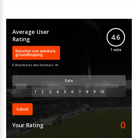
Average User
4.6
Rating
1
vote
Raconter son aventure
groundhopping
0 Aventures des lecteurs
Rate
Submit
0
Your Rating