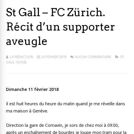
St Gall – FC Zürich.
Récit d’un supporter
aveugle
LA RÉDACTION
26 FÉVRIER 2018
AUCUN COMMENTAIRE
ST
GALL
,
SUISSE
Dimanche 11 février 2018
Il est huit heures du heure du matin quand je me réveille dans
ma maison à Genève.
Direction la gare de Cornavin, je sors de chez moi à 09:00,
après un enchaînement de bourdes je loupe mon tram pour la