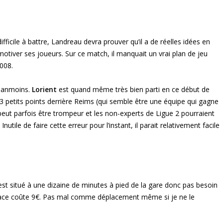
fficile à battre, Landreau devra prouver qu’il a de réelles idées en
iver ses joueurs. Sur ce match, il manquait un vrai plan de jeu
2008.
 néanmoins.
Lorient
est quand même très bien parti en ce début de
 petits points derrière Reims (qui semble être une équipe qui gagne
t peut parfois être trompeur et les non-experts de Ligue 2 pourraient
utile de faire cette erreur pour l’instant, il parait relativement facile
st situé à une dizaine de minutes à pied de la gare donc pas besoin
place coûte 9€. Pas mal comme déplacement même si je ne le