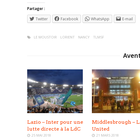
Partager :
Twitter
Facebook
WhatsApp
E-mail
LE MOUSTOIR
LORIENT
NANCY
TLMSF
Avent
Lazio – Inter pour une
Middlesbrough – L
lutte directe à la LdC
United
25 MAI 2018
21 MARS 2018