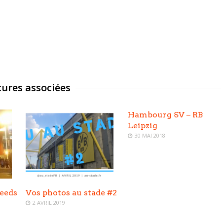
ures associées
Hambourg SV – RB
Leipzig
30 MAI 2018
eeds
Vos photos au stade #2
2 AVRIL 2019