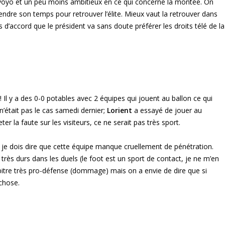
s yoyo et un peu moins ambitieux en ce qui concerne la montée. On
dre son temps pour retrouver l’élite. Mieux vaut la retrouver dans
’accord que le président va sans doute préférer les droits télé de la
 Il y a des 0-0 potables avec 2 équipes qui jouent au ballon ce qui
’était pas le cas samedi dernier;
Lorient
a essayé de jouer au
er la faute sur les visiteurs, ce ne serait pas très sport.
je dois dire que cette équipe manque cruellement de pénétration.
 très durs dans les duels (le foot est un sport de contact, je ne m’en
rbitre très pro-défense (dommage) mais on a envie de dire que si
 chose.