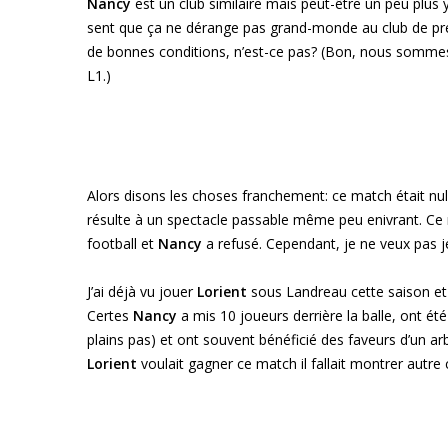
Nancy
est un club similaire mais peut-être un peu plu
sent que ça ne dérange pas grand-monde au club de pren
de bonnes conditions, n’est-ce pas? (Bon, nous sommes d
L1.)
Alors disons les choses franchement: ce match était nul!
résulte à un spectacle passable même peu enivrant. Ce n
football et
Nancy
a refusé. Cependant, je ne veux pas jet
J’ai déjà vu jouer
Lorient
sous Landreau cette saison et 
Certes
Nancy
a mis 10 joueurs derrière la balle, ont été
plains pas) et ont souvent bénéficié des faveurs d’un a
Lorient
voulait gagner ce match il fallait montrer autre