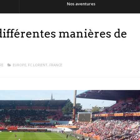
Nos aventures
différentes manières de
RE
EUROPE
,
FC LORIENT
,
FRANCE