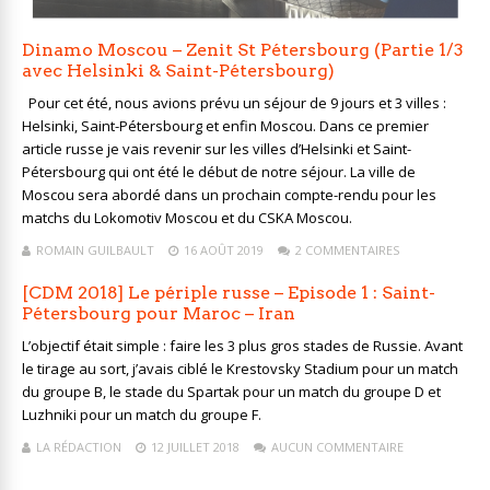
Dinamo Moscou – Zenit St Pétersbourg (Partie 1/3
avec Helsinki & Saint-Pétersbourg)
Pour cet été, nous avions prévu un séjour de 9 jours et 3 villes :
Helsinki, Saint-Pétersbourg et enfin Moscou. Dans ce premier
article russe je vais revenir sur les villes d’Helsinki et Saint-
Pétersbourg qui ont été le début de notre séjour. La ville de
Moscou sera abordé dans un prochain compte-rendu pour les
matchs du Lokomotiv Moscou et du CSKA Moscou.
ROMAIN GUILBAULT
16 AOÛT 2019
2 COMMENTAIRES
[CDM 2018] Le périple russe – Episode 1 : Saint-
Pétersbourg pour Maroc – Iran
L’objectif était simple : faire les 3 plus gros stades de Russie. Avant
le tirage au sort, j’avais ciblé le Krestovsky Stadium pour un match
du groupe B, le stade du Spartak pour un match du groupe D et
Luzhniki pour un match du groupe F.
LA RÉDACTION
12 JUILLET 2018
AUCUN COMMENTAIRE