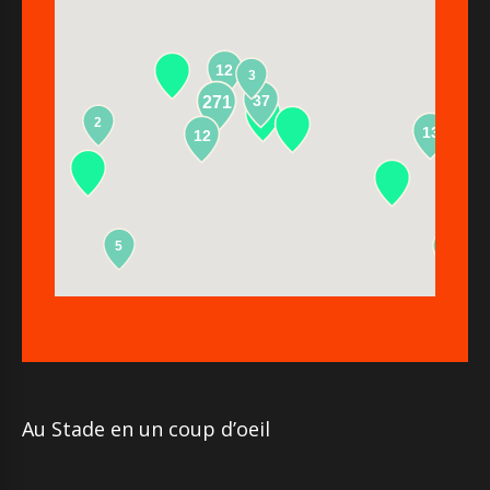
12
3
37
271
2
13
12
5
2
Au Stade en un coup d’oeil