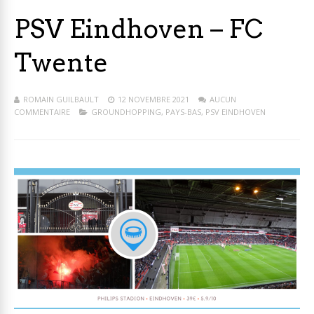
PSV Eindhoven – FC
Twente
ROMAIN GUILBAULT
12 NOVEMBRE 2021
AUCUN
COMMENTAIRE
GROUNDHOPPING
,
PAYS-BAS
,
PSV EINDHOVEN