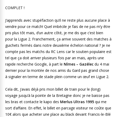
COMPLET !
J’apprends avec stupéfaction qu’il ne reste plus aucune place à
vendre pour ce match! Quel imbécile je fais de ne pas m’y être
pris plus tôt mais, d’un autre côté, je me dis que c’est bien
pour la Ligue 2. Franchement, ça arrive souvent des matches à
guichets fermés dans notre deuxième échelon national ? Je ne
compte pas les matchs du RC Lens car le soutien populaire est
tel que ça doit arriver plusieurs fois par an mais, après une
rapide recherche Google, à part le
Nîmes – Gazélec
du 4 mai
dernier pour la montée de nos amis du Gard pas grand chose
à signaler en terme de stade plein comme un œuf en Ligue 2.
Cela dit, j’avais déjà pris mon billet de train pour le (long)
voyage jusqu’à la pointe de la Bretagne donc je ne baisse pas
les bras et contacte le kapo des
Merlus Ultras 1995
qui me
sort d’affaire. En effet, le billet en parcage visiteur ne coûte que
10€ alors que acheter une place au black devant Francis-le-Blé