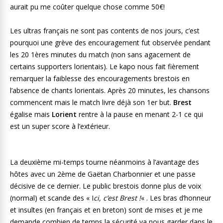
aurait pu me coûter quelque chose comme 50€!
Les ultras français ne sont pas contents de nos jours, c’est
pourquoi une grève des encouragement fut observée pendant
les 20 1ères minutes du match (non sans agacement de
certains supporters lorientais). Le kapo nous fait fièrement
remarquer la faiblesse des encouragements brestois en
l’absence de chants lorientais. Après 20 minutes, les chansons
commencent mais le match livre déjà son 1er but.
Brest
égalise mais
Lorient
rentre à la pause en menant 2-1 ce qui
est un super score à l’extérieur.
La deuxième mi-temps tourne néanmoins à l’avantage des
hôtes avec un 2ème de Gaëtan Charbonnier et une passe
décisive de ce dernier. Le public brestois donne plus de voix
(normal) et scande des « I
ci, c’est Brest !
« . Les bras d’honneur
et insultes (en français et en breton) sont de mises et je me
demande combien de temps la sécurité va nous garder dans le