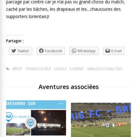
parcage par contre car je n’ai pas vu grand-chose du match,
caché par les bâches, les drapeaux et les…chaussures des
supporters lorientais)!
Partager :
Twitter
Facebook
WhatsApp
E-mail
BREST
FRANCIS LE BLÉ
LIGUE 2
LORIENT
MERLUS ULTRAS 1995
Aventures associées