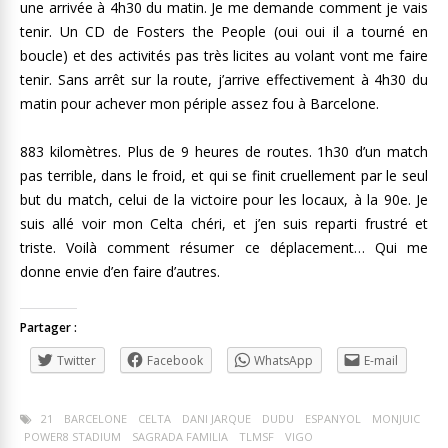
une arrivée à 4h30 du matin. Je me demande comment je vais
tenir. Un CD de Fosters the People (oui oui il a tourné en
boucle) et des activités pas très licites au volant vont me faire
tenir. Sans arrêt sur la route, j’arrive effectivement à 4h30 du
matin pour achever mon périple assez fou à Barcelone.
883 kilomètres. Plus de 9 heures de routes. 1h30 d’un match
pas terrible, dans le froid, et qui se finit cruellement par le seul
but du match, celui de la victoire pour les locaux, à la 90e. Je
suis allé voir mon Celta chéri, et j’en suis reparti frustré et
triste. Voilà comment résumer ce déplacement… Qui me
donne envie d’en faire d’autres.
Partager :
Twitter
Facebook
WhatsApp
E-mail
21
BARCELONE
CELTA
DANI JARQUE
DUDU
ESPANYOL
MONJUIC
POWER8 STADIUM
SAGRADA FAMILIA
TLMSF
VIGO