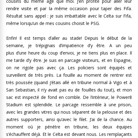
cousins du même âge que moi. J’en profite pour aller leur
rendre visite et par la même occasion pour taper des Fifa.
Résultat sans appel : je suis imbattable avec le Celta sur Fifa,
même lorsqu’un de mes cousins choisit le PSG.
Enfin! Il est temps d’aller au stade! Depuis le début de la
semaine, je trépignais d’impatience d’y être. A un peu
plus d’une heure du coup d’envoi, je ne tiens plus en place. Il
me tarde d’y être. Je suis en parcage visiteurs, et en Espagne,
on ne rigole pas avec ça. Les policiers sont équipés et
surveillent de très près. La fouille au moment de rentrer est
très poussée (quand j’étais allé en tribune normal à Vigo et à
San Sebastian, il n’y avait pas eu de fouilles du tout), et mon
sac est inspecté de fond en comble. De l’intérieur, le Power8
Stadium est splendide. Le parcage ressemble à une prison,
avec les grandes vitres qui nous séparent de la pelouse et des
autres supporters, ainsi qu’avec le filet. J’ai de la chance. Au
moment où je pénètre en tribune, les deux équipes
s’échauffent déjà. Et le Celta est devant nous. Les remplaçants