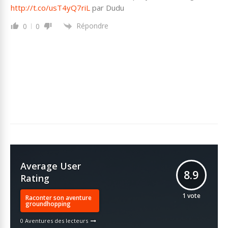
http://t.co/usT4yQ7riL
par Dudu
Répondre
0
0
Average User
8.9
Rating
1
vote
Raconter son aventure
groundhopping
0 Aventures des lecteurs