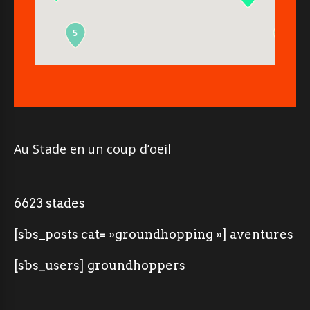
5
2
Au Stade en un coup d’oeil
6623 stades
[sbs_posts cat= »groundhopping »] aventures
[sbs_users] groundhoppers