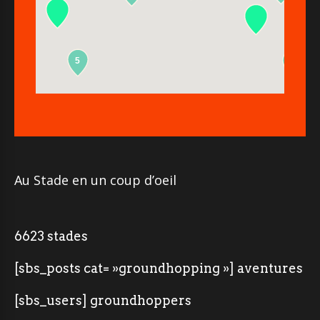
5
2
Au Stade en un coup d’oeil
6623 stades
[sbs_posts cat= »groundhopping »] aventures
[sbs_users] groundhoppers