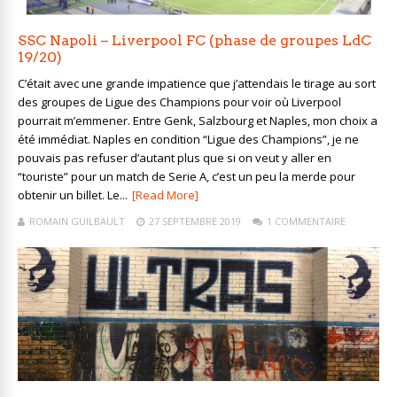
SSC Napoli – Liverpool FC (phase de groupes LdC
19/20)
C’était avec une grande impatience que j’attendais le tirage au sort
des groupes de Ligue des Champions pour voir où Liverpool
pourrait m’emmener. Entre Genk, Salzbourg et Naples, mon choix a
été immédiat. Naples en condition “Ligue des Champions”, je ne
pouvais pas refuser d’autant plus que si on veut y aller en
“touriste” pour un match de Serie A, c’est un peu la merde pour
obtenir un billet. Le...
[Read More]
ROMAIN GUILBAULT
27 SEPTEMBRE 2019
1 COMMENTAIRE