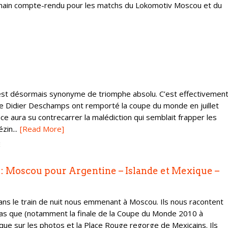
ochain compte-rendu pour les matchs du Lokomotiv Moscou et du
i est désormais synonyme de triomphe absolu. C’est effectivemen
de Didier Deschamps ont remporté la coupe du monde en juillet
nce aura su contrecarrer la malédiction qui semblait frapper les
in...
[Read More]
E
 : Moscou pour Argentine – Islande et Mexique –
ans le train de nuit nous emmenant à Moscou. Ils nous racontent
 pas que (notamment la finale de la Coupe du Monde 2010 à
que sur les photos et la Place Rouge regorge de Mexicains. Ils