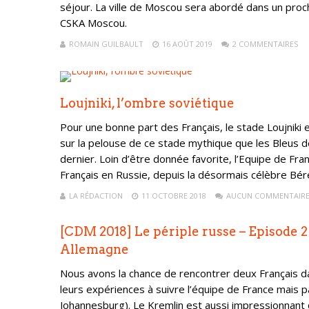
séjour. La ville de Moscou sera abordé dans un pr
CSKA Moscou.
ROMAIN GUILBAULT
16 AOÛT 2019
2 COMMENTAIRES
Loujniki, l’ombre soviétique
Pour une bonne part des Français, le stade Loujnik
sur la pelouse de ce stade mythique que les Bleus 
dernier. Loin d’être donnée favorite, l’Equipe de Fra
Français en Russie, depuis la désormais célèbre Béréz
LA RÉDACTION
11 OCTOBRE 2018
AUCUN COMMENTAIR
[CDM 2018] Le périple russe – Episode 2
Allemagne
Nous avons la chance de rencontrer deux Français d
leurs expériences à suivre l’équipe de France mais
Johannesburg). Le Kremlin est aussi impressionnant 