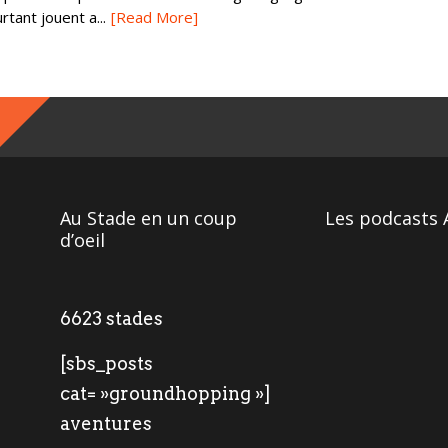
tant jouent a...
[Read More]
Au Stade en un coup
Les podcasts 
d’oeil
6623 stades
[sbs_posts
cat= »groundhopping »]
aventures