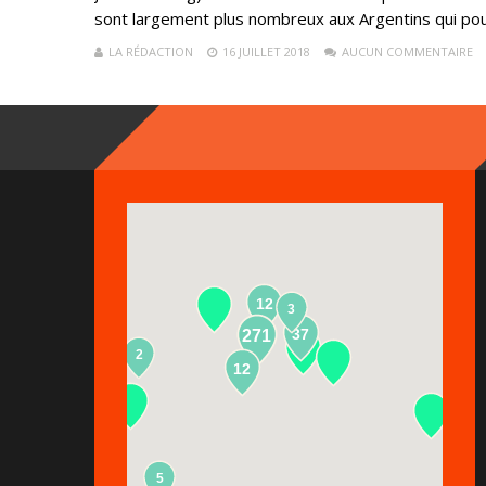
sont largement plus nombreux aux Argentins qui pour
LA RÉDACTION
16 JUILLET 2018
AUCUN COMMENTAIRE
12
3
37
271
2
13
12
5