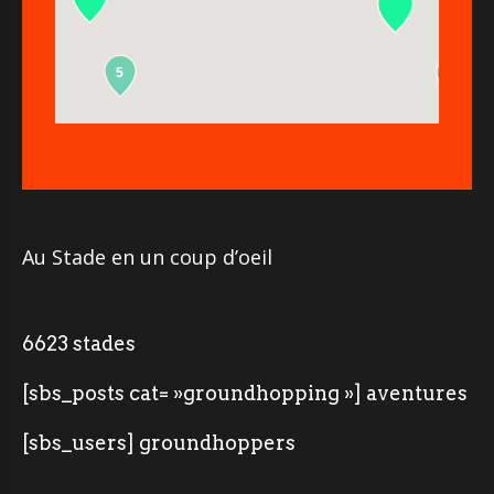
5
2
Au Stade en un coup d’oeil
6623 stades
[sbs_posts cat= »groundhopping »] aventures
[sbs_users] groundhoppers