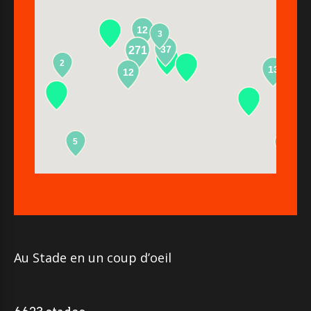
12
3
37
271
2
13
12
5
2
Au Stade en un coup d’oeil