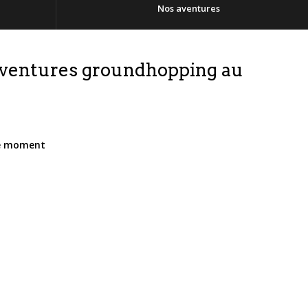
Nos aventures
 aventures groundhopping au
le moment