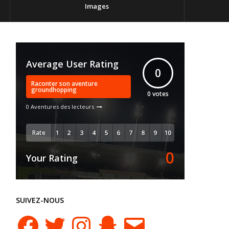
Images
Average User Rating
0
Raconter son aventure
groundhopping
0
votes
0 Aventures des lecteurs
Rate
0
Your Rating
SUIVEZ-NOUS
Facebook
Twitter
Instagram
Snapchat
E-
mail