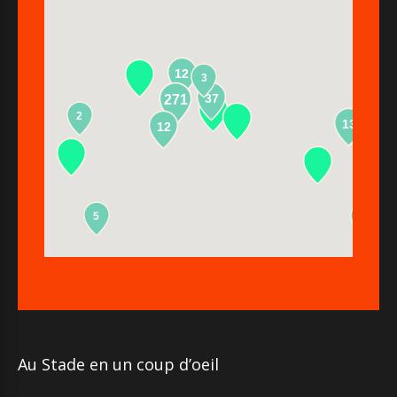
12
3
37
271
2
13
12
5
2
Au Stade en un coup d’oeil