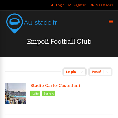
Login
Register
Mes stades
Empoli Football Club
Stadio Carlo-Castellani
Italie
Serie A