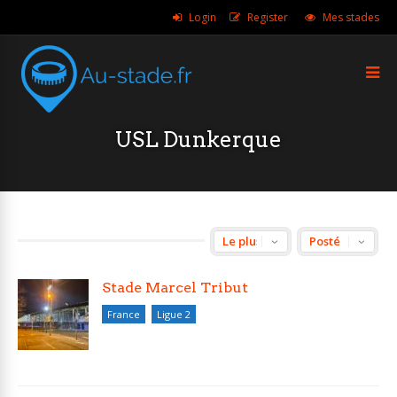
Login
Register
Mes stades
USL Dunkerque
Stade Marcel Tribut
France
Ligue 2